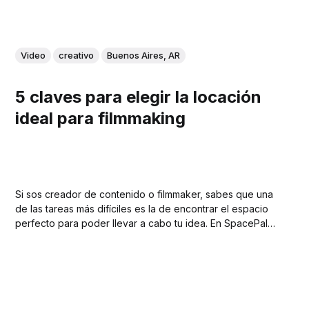
Video
creativo
Buenos Aires, AR
5 claves para elegir la locación
ideal para filmmaking
Si sos creador de contenido o filmmaker, sabes que una
de las tareas más difíciles es la de encontrar el espacio
perfecto para poder llevar a cabo tu idea. En SpacePal
somos conscientes de que este proceso de búsqueda
puede resultar tedioso, pero teniendo los recursos
adecuados podes encontrar ese...