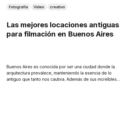
Fotografía
Video
creativo
Las mejores locaciones antiguas
para filmación en Buenos Aires
Buenos Aires es conocida por ser una ciudad donde la
arquitectura prevalece, manteniendo la esencia de lo
antiguo que tanto nos cautiva. Además de sus increíbles
edificios, es la mezcla perfecta entre cultura e historia lo
que la convierte en un spot ideal para crear detrás de una
cámara. Desde...