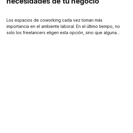
necesidades de tu negocio
Los espacios de coworking cada vez toman más
importancia en el ambiente laboral. En el último tiempo, no
solo los freelancers eligen esta opción, sino que algunas
empresas comenzaron a sumarse a la movida. Sin
embargo, elegir el espacio ideal no es una tarea sencilla.
En SpacePal sabemos que optar...